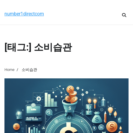
Skip
목요일, 8월 6, 2026
to
number1directcom
content
[태그:]
소비습관
Home
소비습관